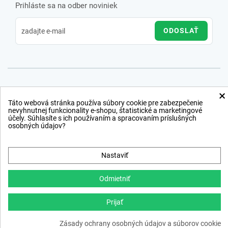
Prihláste sa na odber noviniek
ODOSLAŤ
×
Táto webová stránka používa súbory cookie pre zabezpečenie
nevyhnutnej funkcionality e-shopu, štatistické a marketingové
účely. Súhlasíte s ich používaním a spracovaním príslušných
osobných údajov?
Nastaviť
Odmietniť
Prijať
Copyright © 2012 − 2026
Zásady ochrany osobných údajov a súborov cookie
webdesign
,
ppc
›
netsuccess.sk