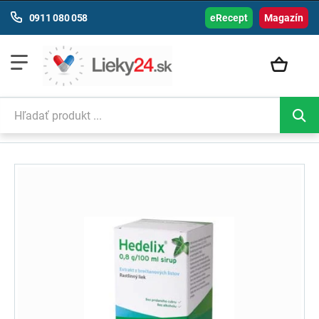
0911 080 058
eRecept
Magazín