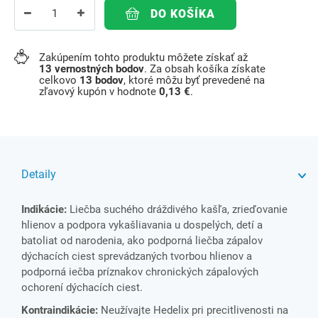
DO KOŠÍKA
Zakúpením tohto produktu môžete získať až
13
vernostných bodov
. Za obsah košíka získate
celkovo
13
bodov
, ktoré môžu byť prevedené na
zľavový kupón v hodnote
0,13 €
.
Detaily
Indikácie:
Liečba suchého dráždivého kašľa, zrieďovanie
hlienov a podpora vykašliavania u dospelých, detí a
batoliat od narodenia, ako podporná liečba zápalov
dýchacích ciest sprevádzaných tvorbou hlienov a
podporná iečba príznakov chronických zápalových
ochorení dýchacích ciest.
Kontraindikácie:
Neužívajte Hedelix pri precitlivenosti na