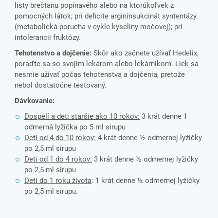
listy brečtanu popínavého alebo na ktorúkoľvek z
pomocných látok; pri deficite arginínsukcinát syntentázy
(metabolická porucha v cykle kyseliny močovej); pri
intolerancii fruktózy.
Tehotenstvo a dojčenie:
Skôr ako začnete užívať Hedelix,
poraďte sa so svojim lekárom alebo lekárnikom. Liek sa
nesmie užívať počas tehotenstva a dojčenia, pretože
nebol dostatočne testovaný.
Dávkovanie:
Dospelí a deti staršie ako 10 rokov:
3 krát denne 1
odmerná lyžička po 5 ml sirupu
Deti od 4 do 10 rokov:
4 krát denne ½ odmernej lyžičky
po 2,5 ml sirupu
Deti od 1 do 4 rokov:
3 krát denne ½ odmernej lyžičky
po 2,5 ml sirupu
Deti do 1 roku života
: 1 krát denne ½ odmernej lyžičky
po 2,5 ml sirupu.