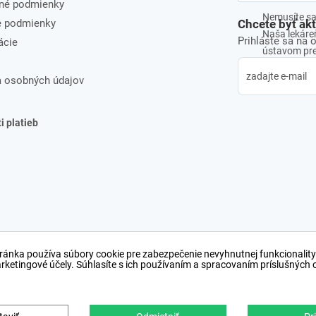
né podmienky
Nemusíte sa 
e podmienky
Chcete byť ak
Naša lekáreň
Prihláste sa na 
ácie
ústavom pre 
 osobných údajov
 platieb
ránka používa súbory cookie pre zabezpečenie nevyhnutnej funkcionality
arketingové účely. Súhlasíte s ich používaním a spracovaním príslušných