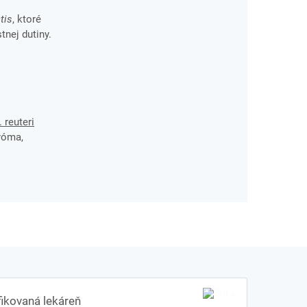
tis
, ktoré
stnej dutiny.
 reuteri
róma,
fikovaná lekáreň