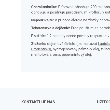
Charakteristika:
Prípravok obsahuje 200 miliónov
obnovujú a posilňujú prirodzenú mikroflóru v úst
Nepoužívajte:
V prípade alergie na zložky prípra
Tehotenstvo a dojčenie:
Pred použitím sa poraď
Použitie:
1-2 pastilky denne pomaly rozpustite v
Zloženie:
objemové činidlo (izomaltóza)
Lactoba
Prodentis®)
, hydrogenovaný palmový olej, zvlh
mentolová aróma, pepermintový olej.
KONTAKTUJE NÁS
UŽITO