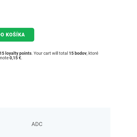
DO KOŠÍKA
15
loyalty points
. Your cart will total
15
bodov
, ktoré
dnote
0,15 €
.
ADC