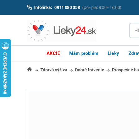
Infolinka:
0911 080 058
(po - pia: 8:00 - 16:00)
AKCIE
Mám problém
Lieky
Zdra
Zdravá výživa
Dobré trávenie
Prospešné ba