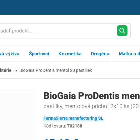
vá výživa
Športovci
Kozmetika
Drogéria
Matka a d
ktérie
BioGaia ProDentis mentol 20 pastiliek
BioGaia ProDentis ment
pastilky, mentolová príchuť 2x10 ks (20
FarmaSierra manufacturing SL
Kód tovaru:
T02188