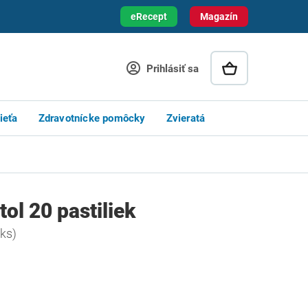
eRecept
Magazín
Prihlásiť sa
ieťa
Zdravotnícke pomôcky
Zvieratá
ol 20 pastiliek
 ks)