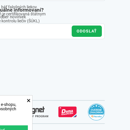
báť falošných liekov.
tuálne informovaní?
 je certifikovaná štátnym
odber noviniek
kontrolu liečiv (ŠÚKL)
ODOSLAŤ
×
 e-shopu,
 osobných