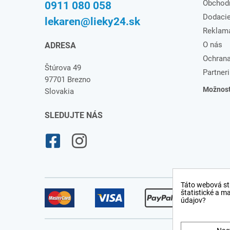
Obchod
0911 080 058
Dodaci
lekaren@lieky24.sk
Reklam
O nás
ADRESA
Ochrana
Štúrova 49
Partneri
97701 Brezno
Možnosti
Slovakia
SLEDUJTE NÁS
Táto webová st
štatistické a m
údajov?