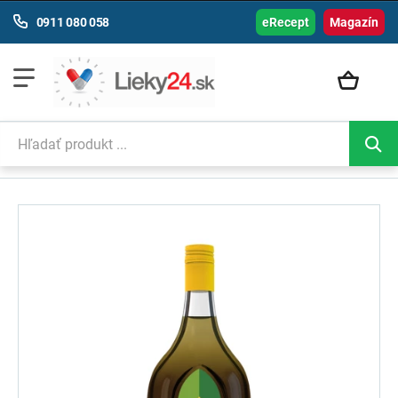
0911 080 058
eRecept
Magazín