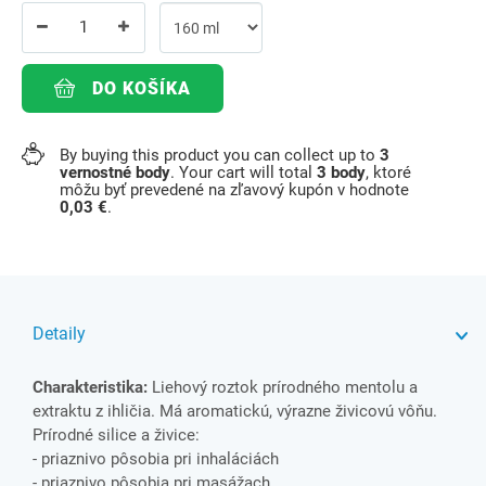
DO KOŠÍKA
By buying this product you can collect up to
3
vernostné body
. Your cart will total
3
body
, ktoré
môžu byť prevedené na zľavový kupón v hodnote
0,03 €
.
Detaily
Charakteristika:
Liehový roztok prírodného mentolu a
extraktu z ihličia. Má aromatickú, výrazne živicovú vôňu.
Prírodné silice a živice:
- priaznivo pôsobia pri inhaláciách
- priaznivo pôsobia pri masážach