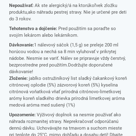
Nepoužívať:
Ak ste alergický/á na ktorúkoľvek zložku
produktu,ako náhradu pestrej stravy. Nie je určené pre deti
do 3 rokov.
Tehotenstvo a dojčenie:
Pred použitím sa poraďte so
svojím lekárom alebo lekárnikom.
Dávkovanie:
1 nálevový sáčok (1,5 g) se preleje 200 ml
horúcou vodou a nechá sa 8 min vyluhovať v prikrytej
nádobe. Nesmie se variť. Nálev se pripravuje vždy čerstvý,
bezprostredne pred použitím.Dodržujte doporučené
dávkovanie!
Zloženie:
jablko ostružiníkový list sladký čakankový koreň
citrónovej oplodie (5%) zázvorový koreň (5%) kyselina
citrónová voňatková vňať prírodná citrónovo-limetkovej
arómy koreň sladkého drievka prírodná limetkovej aróma
medová aróma med sušený (1%)
Upozornenie:
Výživový doplnok sa nesmie používať ako
náhrada rozmanitej stravy. Neprekračovať odporúčanú
dennú dávku. Uchovávajte na tmavom a suchom mieste
pri teplote do 25°C, mimo dohľadu a dosahu detí! Dbajte