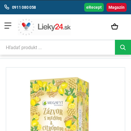
0911 080 058
eRecept
Magazín