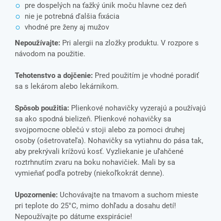
pre dospelých na ťažký únik moču hlavne cez deň
nie je potrebná ďalšia fixácia
vhodné pre ženy aj mužov
Nepoužívajte:
Pri alergii na zložky produktu. V rozpore s
návodom na použitie.
Tehotenstvo a dojčenie:
Pred použitím je vhodné poradiť
sa s lekárom alebo lekárnikom.
Spôsob použitia:
Plienkové nohavičky vyzerajú a používajú
sa ako spodná bielizeň. Plienkové nohavičky sa
svojpomocne oblečú v stoji alebo za pomoci druhej
osoby (ošetrovateľa). Nohavičky sa vytiahnu do pása tak,
aby prekrývali krížovú kosť. Vyzliekanie je uľahčené
roztrhnutím zvaru na boku nohavičiek. Mali by sa
vymieňať podľa potreby (niekoľkokrát denne).
Upozornenie:
Uchovávajte na tmavom a suchom mieste
pri teplote do 25°C, mimo dohľadu a dosahu detí!
Nepoužívajte po dátume exspirácie!