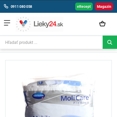
0911 080 058
eRecept
Magazín