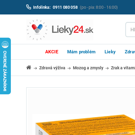
Infolinka:
0911 080 058
(po - pia: 8:00 - 16:00)
AKCIE
Mám problém
Lieky
Zdra
Zdravá výživa
Mozog a zmysly
Zrak a vitam