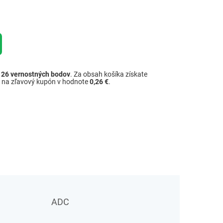
ž
26
vernostných bodov
. Za obsah košíka získate
é na zľavový kupón v hodnote
0,26 €
.
ADC