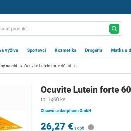
vá výživa
Športovci
Kozmetika
Drogéria
Matka a d
íny na oči
Ocuvite Lutein forte 60 tabliet
Ocuvite Lutein forte 60
tbl 1x60 ks
Chauvin ankerpharm GmbH
26,27 €
s dph