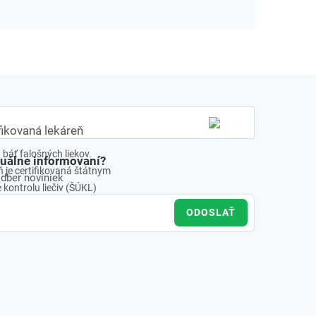
fikovaná lekáreň
báť falošných liekov.
tuálne informovaní?
 je certifikovaná štátnym
odber noviniek
kontrolu liečiv (ŠÚKL)
ODOSLAŤ