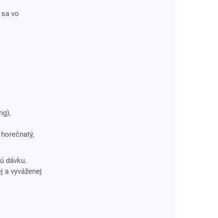
 sa vo
mg),
 horečnatý,
ú dávku.
j a vyváženej