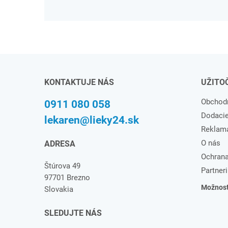
KONTAKTUJE NÁS
UŽITO
Obchod
0911 080 058
Dodaci
lekaren@lieky24.sk
Reklam
O nás
ADRESA
Ochrana
Štúrova 49
Partneri
97701 Brezno
Možnosti
Slovakia
SLEDUJTE NÁS