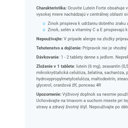
Charakteristika:
Ocuvite Lutein Forte obsahuje v
vysokej miere nachádzajú v centrálnej oblasti sie
Zinok prispieva k udržaniu dobrého zraku 
Zinok, selén a vitamíny C a E prispievajú
Nepoužívajte:
V prípade alergie na zložky prípra
Tehotenstvo a dojčenie:
Prípravok nie je vhodný 
Dávkovanie
: 1 - 2 tablety denne s jedlom. Nepr
Zloženie v 1 tablete
: luteín (6 mg), zeaxantín (0
mikrokryštalická celulóza, želatína, sacharóza, 
hydroxypropylmetylcelulóza, maltodextrín, stearan
glycerol, oranžová žlť, ponceau 4R
Upozornenie:
Výživový doplnok sa nesmie použí
Uchovávajte na tmavom a suchom mieste pri tepl
stravy a zdravý životný štýl. Nepoužívajte po dá