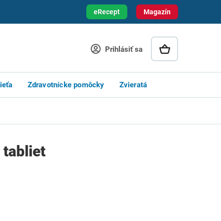
eRecept
Magazín
Prihlásiť sa
ieťa
Zdravotnícke pomôcky
Zvieratá
 tabliet