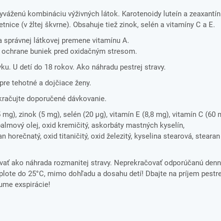
yváženú kombináciu výživných látok. Karotenoidy luteín a zeaxantín
tnice (v žltej škvrne). Obsahuje tiež zinok, selén a vitamíny C a E.
a správnej látkovej premene vitamínu A.
 k ochrane buniek pred oxidačným stresom.
vku. U detí do 18 rokov. Ako náhradu pestrej stravy.
pre tehotné a dojčiace ženy.
ekračujte doporučené dávkovanie.
,5 mg), zinok (5 mg), selén (20 μg), vitamín E (8,8 mg), vitamín C (60 
palmový olej, oxid kremičitý, askorbáty mastných kyselín,
 horečnatý, oxid titaničitý, oxid železitý, kyselina stearová, stearan
vať ako náhrada rozmanitej stravy. Neprekračovať odporúčanú denn
ote do 25°C, mimo dohľadu a dosahu detí! Dbajte na príjem pestre
tume exspirácie!