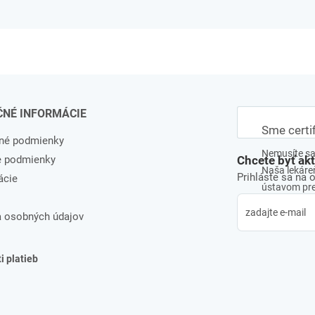
ČNÉ INFORMÁCIE
Sme certi
né podmienky
Nemusíte sa 
e podmienky
Chcete byť ak
Naša lekáreň
Prihláste sa na 
ácie
ústavom pre 
 osobných údajov
 platieb