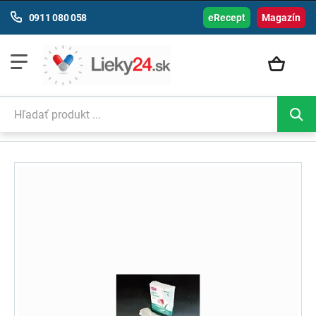
0911 080 058
eRecept
Magazín