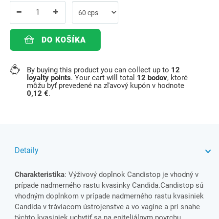
DO KOŠÍKA
By buying this product you can collect up to
12
loyalty points
. Your cart will total
12
bodov
, ktoré
môžu byť prevedené na zľavový kupón v hodnote
0,12 €
.
Detaily
Charakteristika
: Výživový doplnok Candistop je vhodný v
prípade nadmerného rastu kvasinky Candida.Candistop sú
vhodným doplnkom v prípade nadmerného rastu kvasiniek
Candida v tráviacom ústrojenstve a vo vagíne a pri snahe
týchto kvasiniek uchytiť sa na epiteliálnym povrchu.