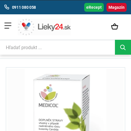
0911 080 058
eRecept
Magazín