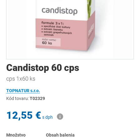
Candistop 60 cps
cps 1x60 ks
TOPNATUR s.r.o.
Kód tovaru:
T02329
12,55 €
s dph
Množstvo
Obsah balenia