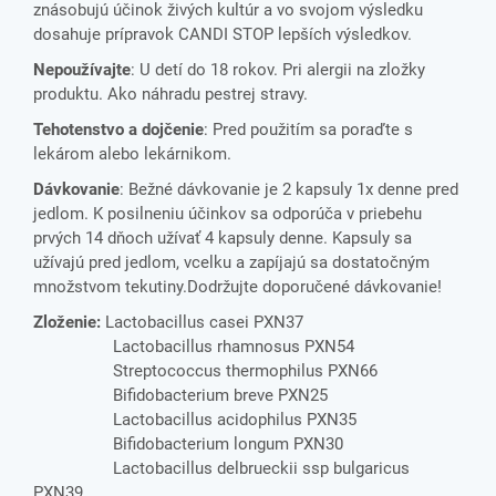
znásobujú účinok živých kultúr a vo svojom výsledku
dosahuje prípravok CANDI STOP lepších výsledkov.
Nepoužívajte
: U detí do 18 rokov. Pri alergii na zložky
produktu. Ako náhradu pestrej stravy.
Tehotenstvo a dojčenie
: Pred použitím sa poraďte s
lekárom alebo lekárnikom.
Dávkovanie
: Bežné dávkovanie je 2 kapsuly 1x denne pred
jedlom. K posilneniu účinkov sa odporúča v priebehu
prvých 14 dňoch užívať 4 kapsuly denne. Kapsuly sa
užívajú pred jedlom, vcelku a zapíjajú sa dostatočným
množstvom tekutiny.Dodržujte doporučené dávkovanie!
Zloženie:
Lactobacillus casei PXN37
Lactobacillus rhamnosus PXN54
Streptococcus thermophilus PXN66
Bifidobacterium breve PXN25
Lactobacillus acidophilus PXN35
Bifidobacterium longum PXN30
Lactobacillus delbrueckii ssp bulgaricus
PXN39