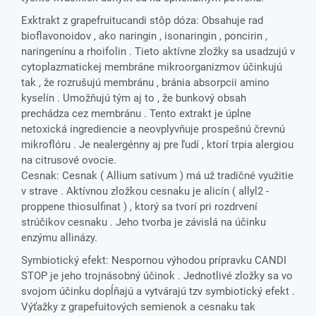
Exktrakt z grapefruitucandi stôp dóza: Obsahuje rad
bioflavonoidov , ako naringin , isonaringin , poncirin ,
naringenínu a rhoifolin . Tieto aktívne zložky sa usadzujú v
cytoplazmatickej membráne mikroorganizmov účinkujú
tak , že rozrušujú membránu , bránia absorpcii amino
kyselín . Umožňujú tým aj to , že bunkový obsah
prechádza cez membránu . Tento extrakt je úplne
netoxická ingrediencie a neovplyvňuje prospešnú črevnú
mikroflóru . Je nealergénny aj pre ľudí , ktorí trpia alergiou
na citrusové ovocie.
Cesnak: Cesnak ( Allium sativum ) má už tradičné využitie
v strave . Aktívnou zložkou cesnaku je alicín ( allyl2 -
proppene thiosulfinat ) , ktorý sa tvorí pri rozdrvení
strúčikov cesnaku . Jeho tvorba je závislá na účinku
enzýmu allinázy.
Symbiotický efekt: Nespornou výhodou prípravku CANDI
STOP je jeho trojnásobný účinok . Jednotlivé zložky sa vo
svojom účinku dopĺňajú a vytvárajú tzv symbiotický efekt .
Výťažky z grapefuitových semienok a cesnaku tak