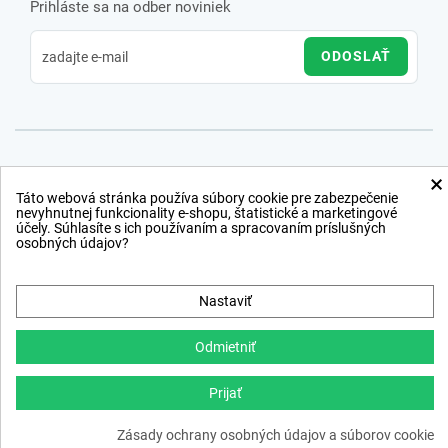
Prihláste sa na odber noviniek
ODOSLAŤ
×
Táto webová stránka používa súbory cookie pre zabezpečenie
nevyhnutnej funkcionality e-shopu, štatistické a marketingové
účely. Súhlasíte s ich používaním a spracovaním príslušných
osobných údajov?
Nastaviť
Odmietniť
Prijať
Copyright © 2012 − 2026
Zásady ochrany osobných údajov a súborov cookie
webdesign
,
ppc
›
netsuccess.sk