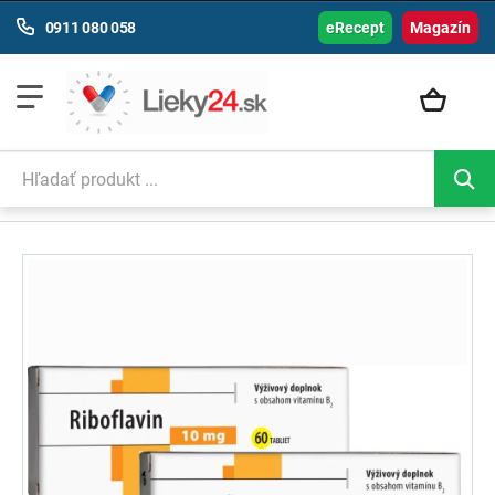
0911 080 058
eRecept
Magazín