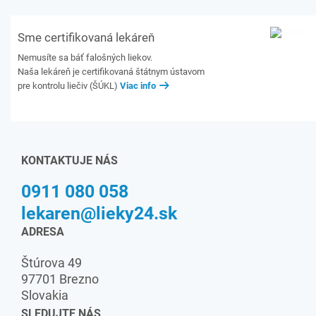
Sme certifikovaná lekáreň
Nemusíte sa báť falošných liekov.
Naša lekáreň je certifikovaná štátnym ústavom
pre kontrolu liečiv (ŠÚKL)
Viac info
KONTAKTUJE NÁS
0911 080 058
lekaren@lieky24.sk
ADRESA
Štúrova 49
97701 Brezno
Slovakia
SLEDUJTE NÁS