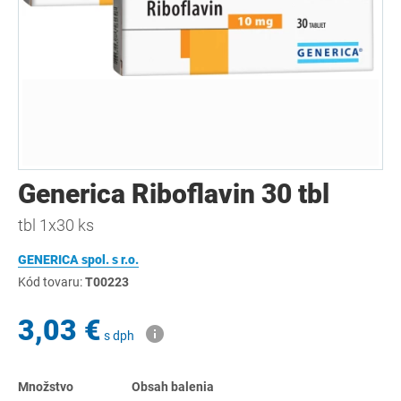
Generica Riboflavin 30 tbl
tbl 1x30 ks
GENERICA spol. s r.o.
Kód tovaru:
T00223
3,03 €
s dph
Množstvo
Obsah balenia