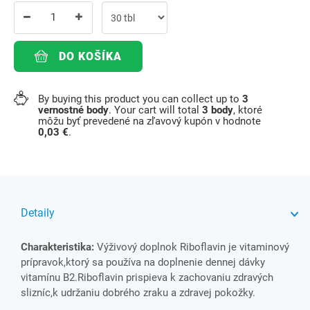
DO KOŠÍKA
By buying this product you can collect up to
3
vernostné body
. Your cart will total
3
body
, ktoré
môžu byť prevedené na zľavový kupón v hodnote
0,03 €
.
Detaily
Charakteristika:
Výživový doplnok Riboflavin je vitaminový
prípravok,ktorý sa používa na doplnenie dennej dávky
vitamínu B2.Riboflavin prispieva k zachovaniu zdravých
slizníc,k udržaniu dobrého zraku a zdravej pokožky.