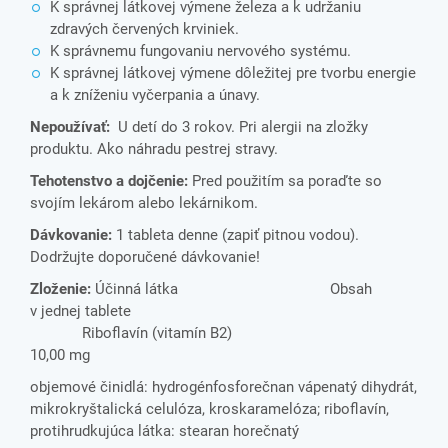
K správnej látkovej výmene železa a k udržaniu
zdravých červených krviniek.
K správnemu fungovaniu nervového systému.
K správnej látkovej výmene dôležitej pre tvorbu energie
a k zníženiu vyčerpania a únavy.
Nepoužívať:
U detí do 3 rokov. Pri alergii na zložky
produktu. Ako náhradu pestrej stravy.
Tehotenstvo a dojčenie:
Pred použitím sa poraďte so
svojím lekárom alebo lekárnikom.
Dávkovanie:
1 tableta denne (zapiť pitnou vodou).
Dodržujte doporučené dávkovanie!
Zloženie:
Účinná látka Obsah
v jednej tablete
Riboflavín (vitamín B2)
10,00 mg
objemové činidlá: hydrogénfosforečnan vápenatý dihydrát,
mikrokryštalická celulóza, kroskaramelóza; riboflavín,
protihrudkujúca látka: stearan horečnatý