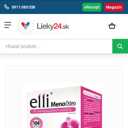
0911 080 058
eRecept
Magazín