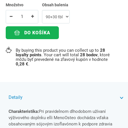
Množstvo
Obsah balenia
DO KOŠÍKA
By buying this product you can collect up to
28
loyalty points
. Your cart will total
28
bodov
, ktoré
môžu byť prevedené na zľavový kupón v hodnote
0,28 €
.
Detaily
Charakteristika:
Pri pravidelnom dlhodobom užívaní
výživového doplnku elli MenoOsteo dochádza vďaka
obsahovaným sójovým izoflavónom k podpore zdravia