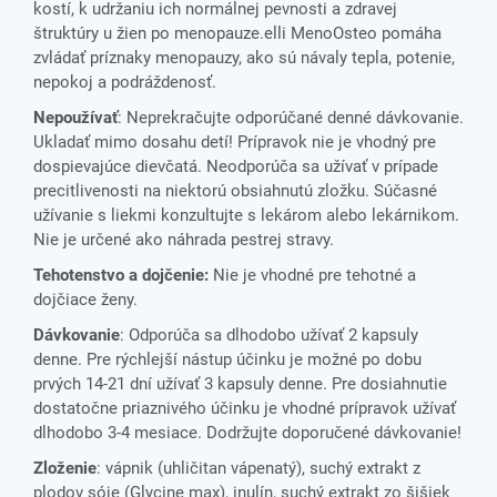
kostí, k udržaniu ich normálnej pevnosti a zdravej
štruktúry u žien po menopauze.elli MenoOsteo pomáha
zvládať príznaky menopauzy, ako sú návaly tepla, potenie,
nepokoj a podráždenosť.
Nepoužívať
:
Neprekračujte
odporúčané denné
dávkovanie
.
Ukladať
mimo dosahu
detí
!
Prípravok
nie je
vhodný
pre
dospievajúce
dievčatá
.
Neodporúča
sa
užívať
v
prípade
precitlivenosti
na
niektorú obsiahnutú
zložku
.
Súčasné
užívanie
s
liekmi
konzultujte
s lekárom
alebo
lekárnikom
.
Nie je určené
ako
náhrada
pestrej
stravy
.
Tehotenstvo a dojčenie:
Nie je vhodné
pre
tehotné
a
dojčiace
ženy
.
Dávkovanie
: Odporúča
sa dlhodobo
užívať
2
kapsuly
denne
.
Pre
rýchlejší
nástup
účinku je
možné po
dobu
prvých
14-21
dní
užívať
3
kapsuly
denne
.
Pre
dosiahnutie
dostatočne
priaznivého
účinku je
vhodné prípravok
užívať
dlhodobo
3-4
mesiace
.
Dodržujte doporučené dávkovanie!
Zloženie
: vápnik (uhličitan vápenatý), suchý extrakt z
plodov sóje (Glycine max), inulín, suchý extrakt zo šišiek