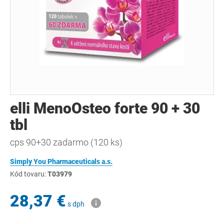
elli MenoOsteo forte 90 + 30
tbl
cps 90+30 zadarmo (120 ks)
Simply You Pharmaceuticals a.s.
Kód tovaru:
T03979
28,37 €
s dph