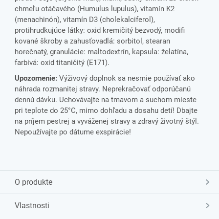
chmeľu otáčavého (Humulus lupulus), vitamín K2
(menachinón), vitamín D3 (cholekalciferol),
protihrudkujúce látky: oxid kremičitý bezvodý, modifi
kované škroby a zahusťovadlá: sorbitol, stearan
horečnatý, granulácie: maltodextrín, kapsula: želatína,
farbivá: oxid titaničitý (E171).
Upozornenie:
Výživový doplnok sa nesmie používať ako
náhrada rozmanitej stravy. Neprekračovať odporúčanú
dennú dávku. Uchovávajte na tmavom a suchom mieste
pri teplote do 25°C, mimo dohľadu a dosahu detí! Dbajte
na príjem pestrej a vyváženej stravy a zdravý životný štýl.
Nepoužívajte po dátume exspirácie!
O produkte
Vlastnosti