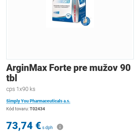
ArginMax Forte pre mužov 90
tbl
cps 1x90 ks
Simply You Pharmaceuticals a.s.
Kód tovaru:
T02434
73,74 €
s dph