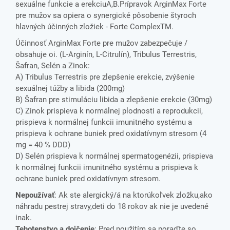
sexuálne funkcie a erekciuA,B.Prípravok ArginMax Forte
pre mužov sa opiera o synergické pôsobenie štyroch
hlavných účinných zložiek - Forte ComplexTM.
Účinnosť ArginMax Forte pre mužov zabezpečuje /
obsahuje oi. (L-Arginín, L-Citrulín), Tribulus Terrestris,
Šafran, Selén a Zinok:
A) Tribulus Terrestris pre zlepšenie erekcie, zvýšenie
sexuálnej túžby a libida (200mg)
B) Šafran pre stimuláciu libida a zlepšenie erekcie (30mg)
C) Zinok prispieva k normálnej plodnosti a reprodukcii,
prispieva k normálnej funkcii imunitného systému a
prispieva k ochrane buniek pred oxidatívnym stresom (4
mg = 40 % DDD)
D) Selén prispieva k normálnej spermatogenézii, prispieva
k normálnej funkcii imunitného systému a prispieva k
ochrane buniek pred oxidatívnym stresom.
Nepoužívať
: Ak ste alergický/á na ktorúkoľvek zložku,ako
náhradu pestrej stravy,deti do 18 rokov ak nie je uvedené
inak.
Tehotenstvo a dojčenie
: Pred použitím sa poraďte so