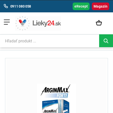
0911 080 058
eRecept
Magazín