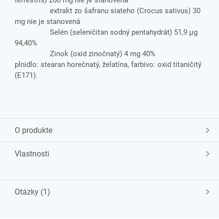
terrestris) 200 mg nie je stanovená
extrakt zo šafranu siateho (Crocus sativus) 30
mg nie je stanovená
Selén (seleničitan sodný pentahydrát) 51,9 μg
94,40%
Zinok (oxid zinočnatý) 4 mg 40%
plnidlo: stearan horečnatý, želatína, farbivo: oxid titaničitý
(E171).
O produkte
Vlastnosti
Otázky (1)