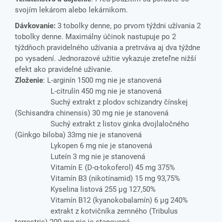
svojím lekárom alebo lekárnikom.
Dávkovanie:
3 tobolky denne, po prvom týždni užívania 2
tobolky denne. Maximálny účinok nastupuje po 2
týždňoch pravidelného užívania a pretrváva aj dva týždne
po vysadení. Jednorazové užitie vykazuje zreteľne nižší
efekt ako pravidelné užívanie.
Zloženie
: L-arginín 1500 mg nie je stanovená
L-citrulín 450 mg nie je stanovená
Suchý extrakt z plodov schizandry čínskej
(Schisandra chinensis) 30 mg nie je stanovená
Suchý extrakt z listov ginka dvojlaločného
(Ginkgo biloba) 33mg nie je stanovená
Lykopen 6 mg nie je stanovená
Luteín 3 mg nie je stanovená
Vitamín E (D-α-tokoferol) 45 mg 375%
Vitamín B3 (nikotínamid) 15 mg 93,75%
Kyselina listová 255 μg 127,50%
Vitamín B12 (kyanokobalamín) 6 μg 240%
extrakt z kotvičníka zemného (Tribulus