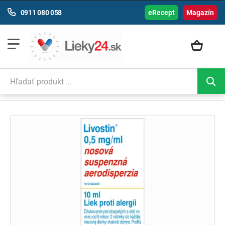
0911 080 058
eRecept
Magazín