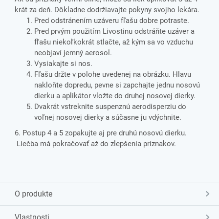
krát za deň. Dôkladne dodržiavajte pokyny svojho lekára.
Pred odstránením uzáveru fľašu dobre potraste.
Pred prvým použitím Livostinu odstráňte uzáver a
fľašu niekoľkokrát stlačte, až kým sa vo vzduchu
neobjaví jemný aerosol.
Vysiakajte si nos.
Fľašu držte v polohe uvedenej na obrázku. Hlavu
nakloňte dopredu, pevne si zapchajte jednu nosovú
dierku a aplikátor vložte do druhej nosovej dierky.
Dvakrát vstreknite suspenznú aerodisperziu do
voľnej nosovej dierky a súčasne ju vdýchnite.
6. Postup 4 a 5 zopakujte aj pre druhú nosovú dierku.
Liečba má pokračovať až do zlepšenia príznakov.
O produkte
Vlastnosti