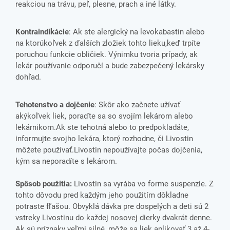
reakciou na trávu, peľ, plesne, prach a iné látky.
Kontraindikácie
: Ak ste alergický na levokabastín alebo
na ktorúkoľvek z ďalších zložiek tohto lieku,keď trpíte
poruchou funkcie obličiek. Výnimku tvoria prípady, ak
lekár používanie odporučí a bude zabezpečený lekársky
dohľad.
Tehotenstvo a dojčenie
: Skôr ako začnete užívať
akýkoľvek liek, poraďte sa so svojím lekárom alebo
lekárnikom.Ak ste tehotná alebo to predpokladáte,
informujte svojho lekára, ktorý rozhodne, či Livostin
môžete používať.Livostin nepoužívajte počas dojčenia,
kým sa neporadíte s lekárom.
Spôsob použitia:
Livostin sa vyrába vo forme suspenzie. Z
tohto dôvodu pred každým jeho použitím dôkladne
potraste fľašou. Obvyklá dávka pre dospelých a deti sú 2
vstreky Livostinu do každej nosovej dierky dvakrát denne.
Ak sú príznaky veľmi silné, môže sa liek aplikovať 3 až 4-