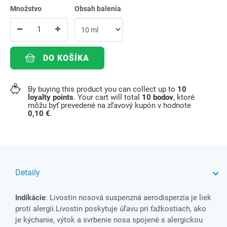
Množstvo
Obsah balenia
DO KOŠÍKA
By buying this product you can collect up to
10
loyalty points
. Your cart will total
10
bodov
, ktoré
môžu byť prevedené na zľavový kupón v hodnote
0,10 €
.
Detaily
Indikácie
: Livostin nosová suspenzná aerodisperzia je liek
proti alergii.Livostin poskytuje úľavu pri ťažkostiach, ako
je kýchanie, výtok a svrbenie nosa spojené s alergickou