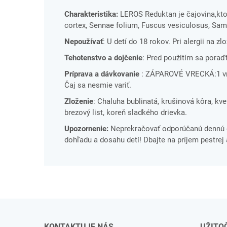
Charakteristika:
LEROS Reduktan je čajovina,kt
cortex, Sennae folium, Fuscus vesiculosus, Samb
Nepoužívať
: U detí do 18 rokov. Pri alergii na z
Tehotenstvo a dojčenie
: Pred použitím sa poraď
Príprava a dávkovanie
: ZÁPAROVÉ VRECKÁ:1 vreck
Čaj sa nesmie variť.
Zloženie
: Chaluha bublinatá, krušinová kôra, kvet
brezový list, koreň sladkého drievka.
Upozornenie:
Neprekračovať odporúčanú dennú d
dohľadu a dosahu detí! Dbajte na príjem pestrej 
KONTAKTUJE NÁS
UŽITO