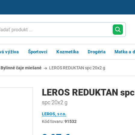
vá výživa
Športovci
Kozmetika
Drogéria
Matka a d
Bylinné čaje miešané
LEROS REDUKTAN spc 20x2 g
LEROS REDUKTAN spc 
spc 20x2 g
LEROS, s r.o.
Kód tovaru:
91532