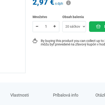
2,97 €
s dph
Množstvo
Obsah balenia
By buying this product you can collect up to
môžu byť prevedené na zľavový kupón v ho
Vlastnosti
Príbalová info
Otázk