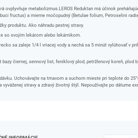
orá ovplyvňuje metabolizmus.LEROS Reduktan má účinok preháňajúc
uci fructus) a mierne močopudný (Betulae folium, Petroselini radix
ložky produktu. Ako náhradu pestrej stravy.
te so svojím lekárom alebo lekárnikom.
o sa zaleje 1/4 l vriacej vody a nechá sa 5 minút vylúhovať v prik
 bazy čiernej, sennový list, feniklový plod, petržlenový koreň, plod b
ávku. Uchovávajte na tmavom a suchom mieste pri teplote do 25
a vyváženej stravy a zdravý životný štýl. Nepoužívajte po dátume exs
ČNÉ INFORMÁCIE