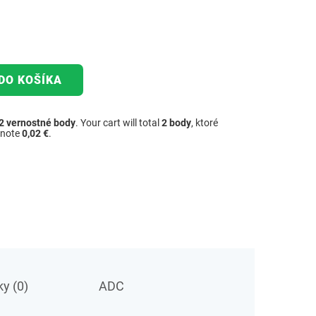
DO KOŠÍKA
2
vernostné body
. Your cart will total
2
body
, ktoré
dnote
0,02 €
.
y (0)
ADC