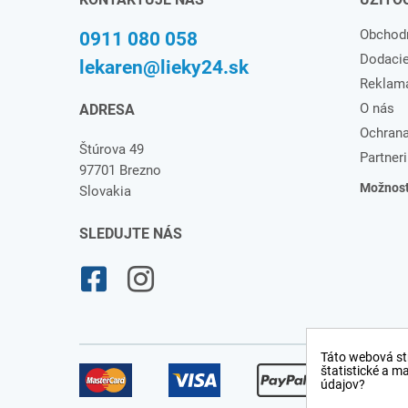
Obchod
0911 080 058
Dodaci
lekaren@lieky24.sk
Reklam
O nás
ADRESA
Ochrana
Štúrova 49
Partneri
97701 Brezno
Možnosti
Slovakia
SLEDUJTE NÁS
Táto webová st
štatistické a m
údajov?