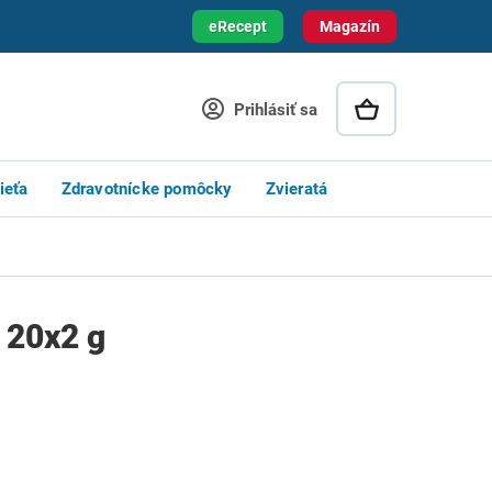
eRecept
Magazín
Prihlásiť sa
ieťa
Zdravotnícke pomôcky
Zvieratá
20x2 g