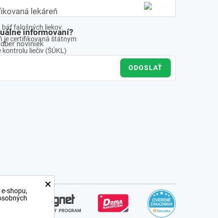
fikovaná lekáreň
báť falošných liekov.
tuálne informovaní?
 je certifikovaná štátnym
odber noviniek
kontrolu liečiv (ŠÚKL)
ODOSLAŤ
×
 e-shopu,
 osobných