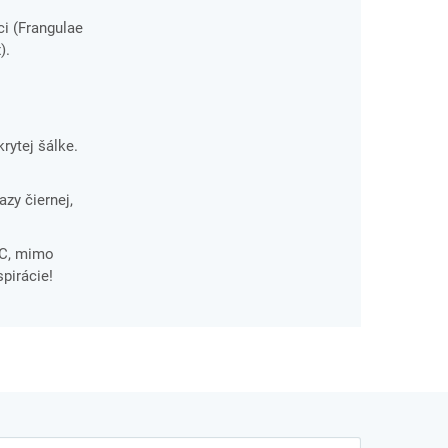
i (Frangulae
).
rytej šálke.
azy čiernej,
°C, mimo
pirácie!