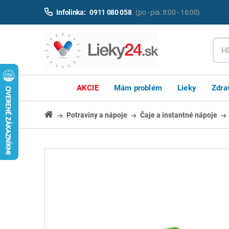
Infolinka:
0911 080 058
(po - pia: 8:00 - 16:00)
AKCIE
Mám problém
Lieky
Zdra
Potraviny a nápoje
Čaje a instantné nápoje