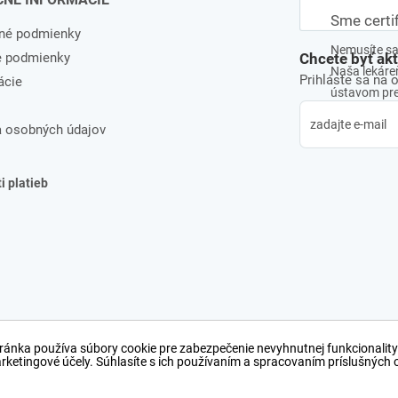
Sme certi
né podmienky
Nemusíte sa 
e podmienky
Chcete byť ak
Naša lekáreň
Prihláste sa na 
ácie
ústavom pre 
 osobných údajov
 platieb
ránka používa súbory cookie pre zabezpečenie nevyhnutnej funkcionality
arketingové účely. Súhlasíte s ich používaním a spracovaním príslušných