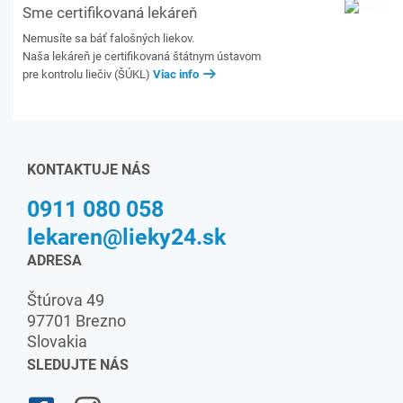
Sme certifikovaná lekáreň
Nemusíte sa báť falošných liekov.
Naša lekáreň je certifikovaná štátnym ústavom
pre kontrolu liečiv (ŠÚKL)
Viac info
KONTAKTUJE NÁS
0911 080 058
lekaren@lieky24.sk
ADRESA
Štúrova 49
97701 Brezno
Slovakia
SLEDUJTE NÁS