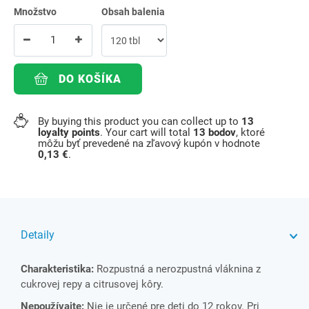
Množstvo
Obsah balenia
DO KOŠÍKA
By buying this product you can collect up to
13
loyalty points
. Your cart will total
13
bodov
, ktoré
môžu byť prevedené na zľavový kupón v hodnote
0,13 €
.
Detaily
Charakteristika:
Rozpustná a nerozpustná vláknina z
cukrovej repy a citrusovej kôry.
Nepoužívajte:
Nie je určené pre deti do 12 rokov. Pri