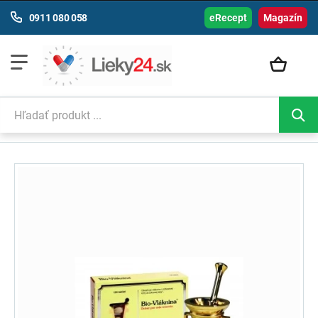
0911 080 058
eRecept
Magazín