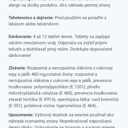
alergii na zložky produktu. Ako náhradu pestrej stravy.
Tehotenstvo a dojčenie:
Pred použitím sa poraďte s
lekárom alebo lekárnikom.
Dávkovanie:
4 až 12 tabliet denne. Tablety sa zapíjajú
väčším množstvom vody. Odporúča sa zvýšiť príjem
tekutín a dodržiavať pitný režim. Dodržujte doporučené
dávkovanie!
Zloženie:
Rozpustná a nerozpustná vláknina z cukrovej
repy a jabĺk 460 mg,ostatné živiny: rozpustná a
nerozpustná vláknina z cukrové repy a jabĺk, prevencia
hrudkovania: polyvinylpyrolidon (E 1201), plnidlo:
mikrokryštalická celulóza (E 460), prevencia hrudkovania:
stearát horčíka (E 470 b), spevňujúca látka: oxid kremičitý
(E 551), poťahová vrstva: hypromelóza (E 464)
.
Upozornenie:
Výživový doplnok sa nesmie používať ako
náhrada rozmanitej stravy. Neprekračovať odporúčanú
dennú dávku. Uchovávajte na tmavom a suchom mieste