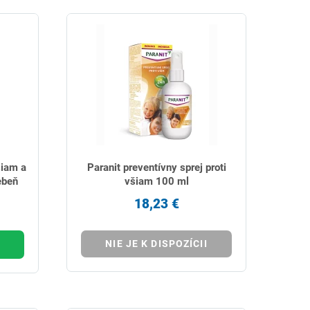
šiam a
Paranit preventívny sprej proti
ebeň
všiam 100 ml
18,23 €
NIE JE K DISPOZÍCII