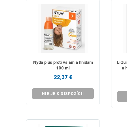
Nyda plus proti všiam a hnidám
LiQu
100 ml
a 
22,37 €
NIE JE K DISPOZÍCII