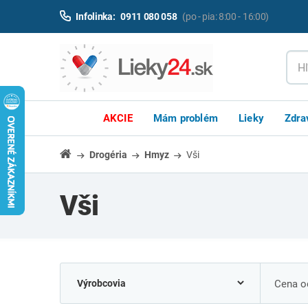
Infolinka:
0911 080 058
(po - pia: 8:00 - 16:00)
AKCIE
Mám problém
Lieky
Zdra
Drogéria
Hmyz
Vši
Vši
Cena od