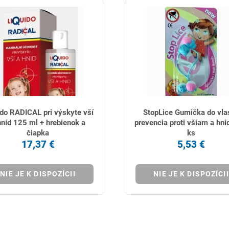
ido RADICAL pri výskyte vší
StopLice Gumička do vla
hníd 125 ml + hrebienok a
prevencia proti všiam a hn
čiapka
ks
17,37 €
5,53 €
NIE JE K DISPOZÍCII
NIE JE K DISPOZÍCII