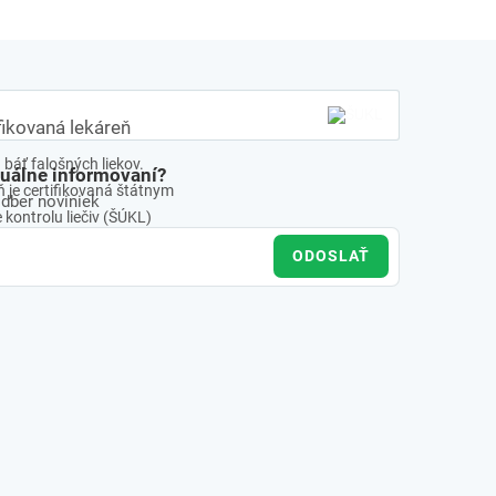
fikovaná lekáreň
báť falošných liekov.
tuálne informovaní?
 je certifikovaná štátnym
odber noviniek
kontrolu liečiv (ŠÚKL)
ODOSLAŤ