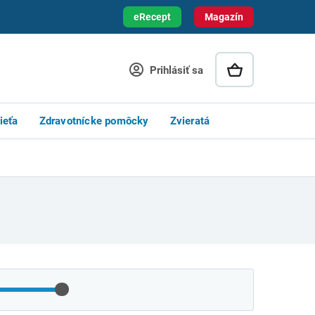
eRecept
Magazín
Prihlásiť sa
ieťa
Zdravotnícke pomôcky
Zvieratá