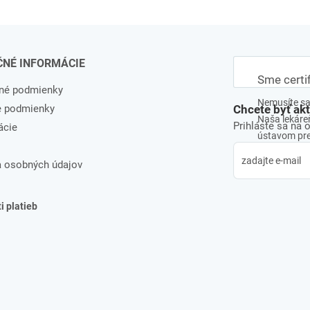
ČNÉ INFORMÁCIE
Sme certi
né podmienky
Nemusíte sa 
e podmienky
Chcete byť ak
Naša lekáreň
Prihláste sa na 
ácie
ústavom pre 
 osobných údajov
 platieb