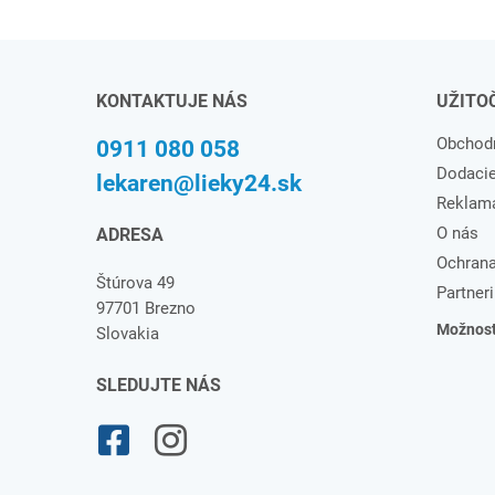
KONTAKTUJE NÁS
UŽITO
Obchod
0911 080 058
Dodaci
lekaren@lieky24.sk
Reklam
O nás
ADRESA
Ochrana
Štúrova 49
Partneri
97701 Brezno
Možnosti
Slovakia
SLEDUJTE NÁS