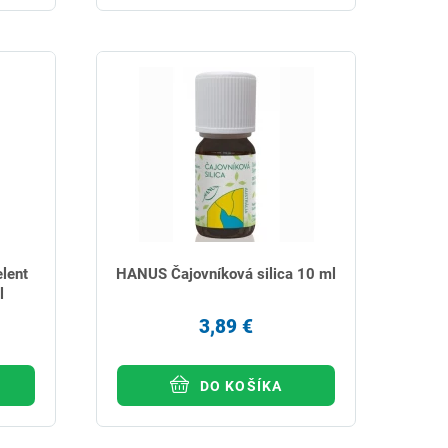
lent
HANUS Čajovníková silica 10 ml
l
3,89 €
DO KOŠÍKA